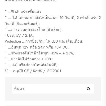
˜ …ฟิวส์: สร้างขึ้นแล้ว
˜ … 1.5 เท่าของกำลังไฟเป็นเวลา 10 วินาที, 2 เท่าสำหรับ 2
วินาที (อินเวอร์เตอร์);
˜ …การควบคุมระยะไกล (ตัวเลือก);
• USB: 5V / 2.1A;
Protection …การป้องกัน: ไฟ LED และเสียงเตือน;
˜ …อินพุต 12V หรือ 24V หรือ 48V DC;
˜ …ช่วงแรงดันไฟฟ้าอินพุต: -15% ~ + 25%;
˜ …แรงดันไฟฟ้าออก: ± 10%;
˜ … AC สวิตช์ถ่ายโอนอัตโนมัติ;
â˜ …อนุมัติ CE / RoHS / ISO9001